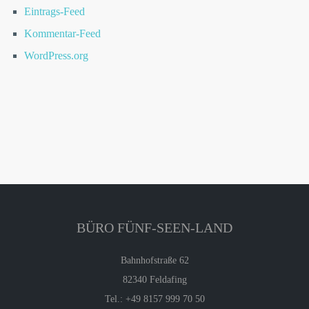
Eintrags-Feed
Kommentar-Feed
WordPress.org
BÜRO FÜNF-SEEN-LAND
Bahnhofstraße 62
82340 Feldafing
Tel.: +49 8157 999 70 50